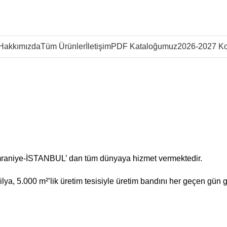
Hakkımızda
Tüm Ürünler
İletişim
PDF Kataloğumuz
2026-2027 Ko
mraniye-İSTANBUL’ dan tüm dünyaya hizmet vermektedir.
ya, 5.000 m²’lik üretim tesisiyle üretim bandını her geçen gün g