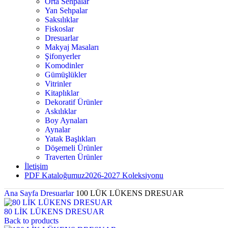
Orta Sehpalar
Yan Sehpalar
Saksılıklar
Fiskoslar
Dresuarlar
Makyaj Masaları
Şifonyerler
Komodinler
Gümüşlükler
Vitrinler
Kitaplıklar
Dekoratif Ürünler
Askılıklar
Boy Aynaları
Aynalar
Yatak Başlıkları
Döşemeli Ürünler
Traverten Ürünler
İletişim
PDF Kataloğumuz
2026-2027 Koleksiyonu
Ana Sayfa
Dresuarlar
100 LÜK LÜKENS DRESUAR
80 LİK LÜKENS DRESUAR
Back to products