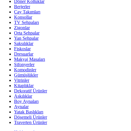
Döner Koltuklar
Berjerler
Çay Takımları
Konsollar
TV Sehpaları
Zigonlar
Orta Sehpalar
Yan Sehpalar
Saksılıklar
Fiskoslar
Dresuarlar
Makyaj Masaları
Şifonyerler
Komodinler
Gümüşlükler
Vitrinler
Kitaplıklar
Dekoratif Ürünler
Askılıklar
Boy Aynaları
Aynalar
Yatak Başlıkları
Döşemeli Ürünler
Traverten Ürünler