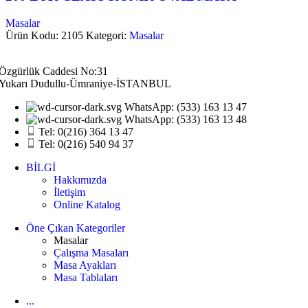
Masalar
Ürün Kodu: 2105
Kategori:
Masalar
Özgürlük Caddesi No:31
Yukarı Dudullu-Ümraniye-İSTANBUL
WhatsApp: (533) 163 13 47
WhatsApp: (533) 163 13 48
Tel: 0(216) 364 13 47
Tel: 0(216) 540 94 37
BİLGİ
Hakkımızda
İletişim
Online Katalog
Öne Çıkan Kategoriler
Masalar
Çalışma Masaları
Masa Ayakları
Masa Tablaları
...